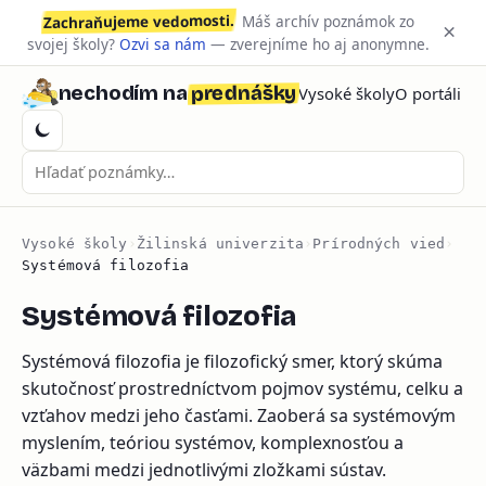
Zachraňujeme vedomosti.
Máš archív poznámok zo
×
svojej školy?
Ozvi sa nám
— zverejníme ho aj anonymne.
prednášky
nechodím na
Vysoké školy
O portáli
Vysoké školy
›
Žilinská univerzita
›
Prírodných vied
›
Systémová filozofia
Systémová filozofia
Systémová filozofia je filozofický smer, ktorý skúma
skutočnosť prostredníctvom pojmov systému, celku a
vzťahov medzi jeho časťami. Zaoberá sa systémovým
myslením, teóriou systémov, komplexnosťou a
väzbami medzi jednotlivými zložkami sústav.